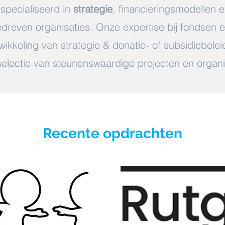
specialiseerd in
strategie
, financieringsmodellen 
edreven organisaties.
Onze expertise bij fondsen en
wikkeling van strategie & donatie- of subsidiebeleid
selectie van steunenswaardige projecten en organi
Recente opdrachten