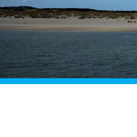
Aanbod
missiege