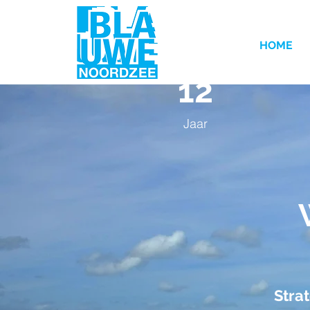
HOME
12
Jaar
Stra