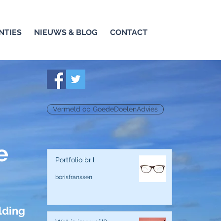
NTIES
NIEUWS & BLOG
CONTACT
Vermeld op GoedeDoelenAdvies
e
Portfolio bril
borisfranssen
lding