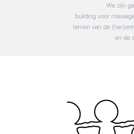
We zijn ge
building voor missieg
terrein van de (her)ont
en de 