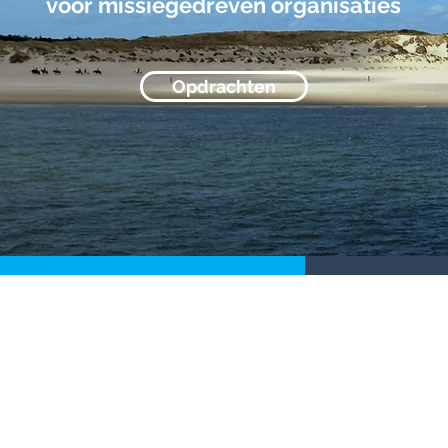
voor missiegedreven organisaties
Opdrachten
 voor
Aanbo
dreven