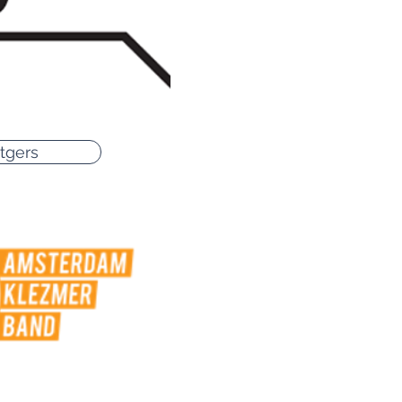
tgers