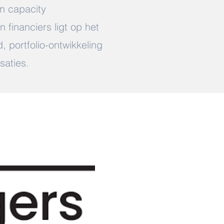
en capacity
 financiers ligt op het
, portfolio-ontwikkeling
saties.