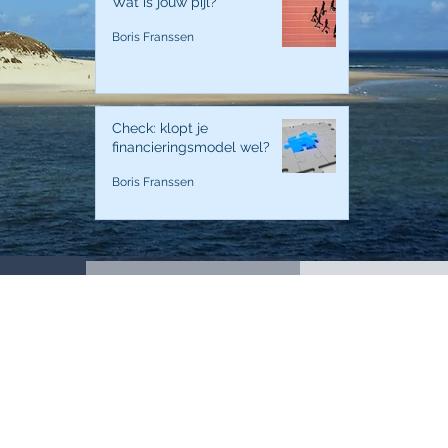
Wat is jouw pijl?
Boris Franssen
Check: klopt je
financieringsmodel wel?
Boris Franssen
d voor